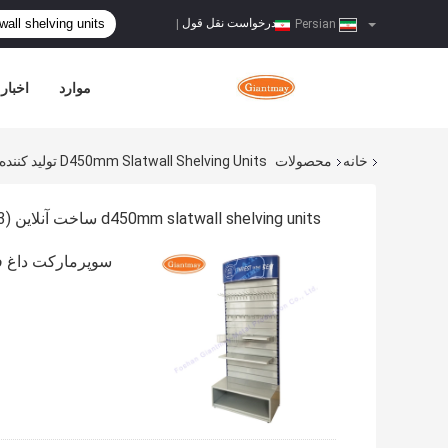
درخواست نقل قول
|
Persian
موارد
اخبار
خانه
محصولات
D450mm Slatwall Shelving Units تولید کننده آنلاین
d450mm slatwall shelving units ساخت آنلاین
(3)
سوپرمارکت داغ فروش آویز