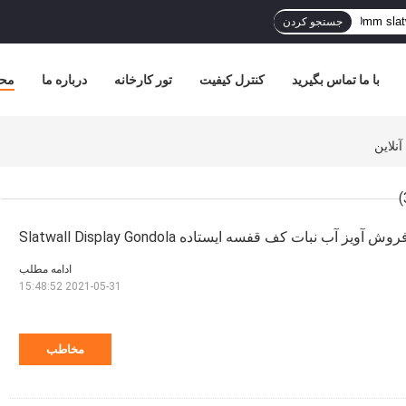
جستجو کردن
با ما تماس بگیرید
کنترل کیفیت
تور کارخانه
درباره ما
مح
 آب نبات کف قفسه ایستاده Slatwall Display Gondola
ادامه مطلب
2021-05-31 15:48:52
مخاطب