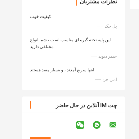
نظرات مشتریان
کیفیت خوب.
—— پل جک
این پایه تخته گیره ای مناسب است ، شما انواع
مختلفی دارید
—— جیمز دیوید
اینها سریع آمدند ، و بسیار مفید هستند
—— امی چن
چت IM آنلاین در حال حاضر