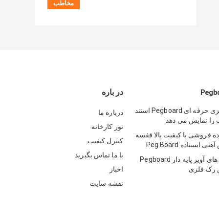
در باره
محصولات فلزی حرفه ای Pegboard استند
درباره ما
 را نمایش می دهد
تور کارخانه
 فروشی با کیفیت بالا قفسه
کنترل کیفیت
ایستاده Peg Board
با ما تماس بگیرید
صفحه قفسه های آویز پایه دار Pegboard
 رک فلزی
اخبار
نقشه سایت