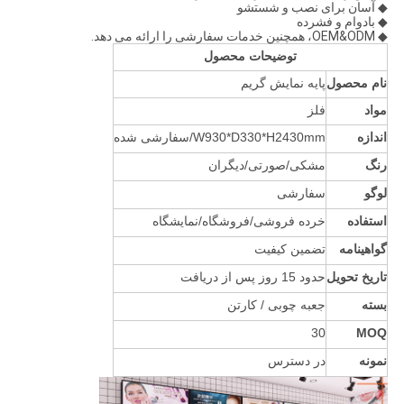
◆ آسان برای نصب و شستشو
◆ بادوام و فشرده
◆ OEM&ODM، همچنین خدمات سفارشی را ارائه می دهد.
توضیحات محصول
نام محصول
پایه نمایش گریم
مواد
فلز
اندازه
W930*D330*H2430mm/سفارشی شده
رنگ
مشکی/صورتی/دیگران
لوگو
سفارشی
استفاده
خرده فروشی/فروشگاه/نمایشگاه
گواهینامه
تضمین کیفیت
تاریخ تحویل
حدود 15 روز پس از دریافت
بسته
جعبه چوبی / کارتن
30
MOQ
نمونه
در دسترس