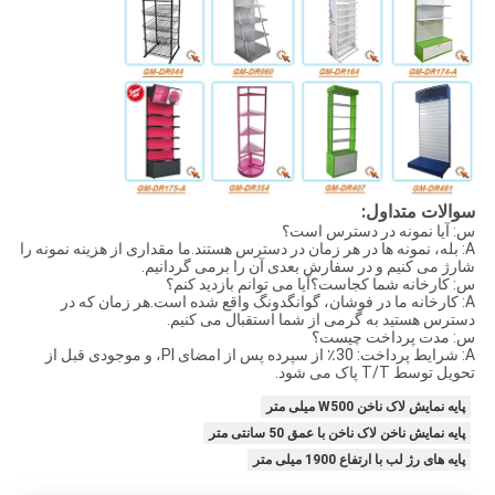
سوالات متداول:
س: آیا نمونه در دسترس است؟
A: بله، نمونه ها در هر زمان در دسترس هستند.ما مقداری از هزینه نمونه را
شارژ می کنیم و در سفارش بعدی آن را برمی گردانیم.
س: کارخانه شما کجاست؟آیا می توانم بازدید کنم؟
A: کارخانه ما در فوشان، گوانگدونگ واقع شده است.هر زمان که در
دسترس هستید به گرمی از شما استقبال می کنیم.
س: مدت پرداخت چیست؟
A: شرایط پرداخت: 30٪ از سپرده پس از امضای PI، و موجودی قبل از
تحویل توسط T/T پاک می شود.
پایه نمایش لاک ناخن W500 میلی متر
پایه نمایش ناخن لاک ناخن با عمق 50 سانتی متر
پایه های رژ لب با ارتفاع 1900 میلی متر