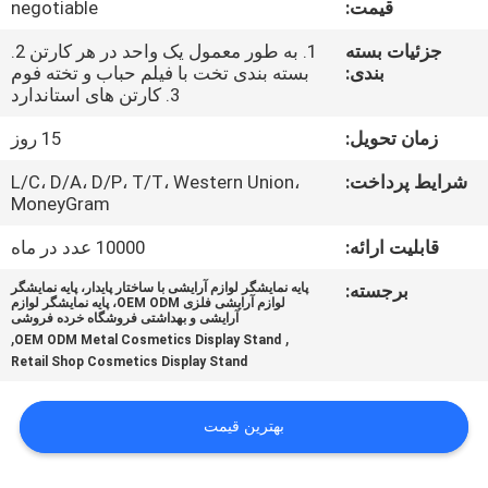
قیمت:
negotiable
کیفیت
جزئیات بسته
1. به طور معمول یک واحد در هر کارتن 2.
بندی:
بسته بندی تخت با فیلم حباب و تخته فوم
با
3. کارتن های استاندارد
ما
زمان تحویل:
15 روز
تماس
شرایط پرداخت:
L/C، D/A، D/P، T/T، Western Union،
بگیرید
MoneyGram
قابلیت ارائه:
10000 عدد در ماه
اخبار
برجسته:
پایه نمایشگر لوازم آرایشی با ساختار پایدار، پایه نمایشگر
لوازم آرایشی فلزی OEM ODM، پایه نمایشگر لوازم
آرایشی و بهداشتی فروشگاه خرده فروشی
موارد
,
,
OEM ODM Metal Cosmetics Display Stand
Retail Shop Cosmetics Display Stand
نقشه
بهترین قیمت
سایت