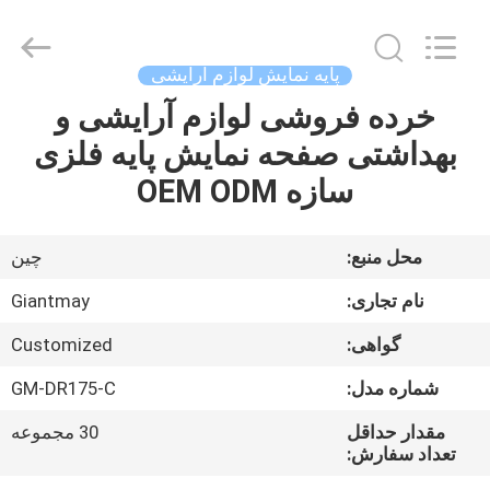
ارتفاع
1900
میلی
متر
supplier.
پایه نمایش لوازم آرایشی
Copyright
©
2020
خرده فروشی لوازم آرایشی و
خانه
-
2026
بهداشتی صفحه نمایش پایه فلزی
Foshan
Giantmay
Metal
محصولات
سازه OEM ODM
Production
Co,Ltd..
All
Rights
درباره
Reserved.
محل منبع:
چین
Developed
by
ما
ECER
نام تجاری:
Giantmay
گواهی:
Customized
تور
شماره مدل:
GM-DR175-C
کارخانه
مقدار حداقل
30 مجموعه
تعداد سفارش:
کنترل