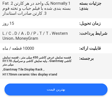
کیفیت
Metal
جزئیات بسته
1.Normally یک واحد در هر کارتن 2. Fat
Production
بندی:
بسته بندی شده با فیلم حباب و تخته فوم
Co,Ltd..
All
3. کارتن صادرات استاندار
Rights
با
Reserved.
Developed
زمان تحویل:
15 روز
by
ما
ECER
شرایط پرداخت:
L / C ، D / A ، D / P ، T / T ، Western
تماس
Union، MoneyGram
بگیرید
قابلیت ارائه:
10000 قطعه / ماه
برجسته:
قفسه نمایش عرض کاشی 450 میلی متر ، قفسه نمایش
اخبار
کاشی Giantmay ، پایه نمایش کاشی و سرامیک H1170
میلی متر
,
,
Giantmay Tile Display Rack
H1170mm ceramic tiles display stand
موارد
بهترین قیمت
نقشه
سایت