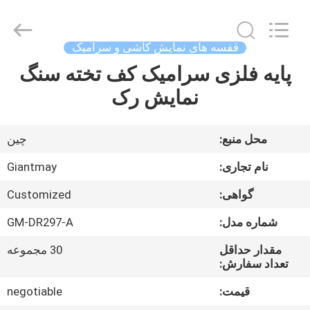
کاشی
و
سرامیک
با
عرض
قفسه های نمایش کاشی و سرامیک
1
متر
،
پایه فلزی سرامیک کف تخته سنگ
خانه
قفسه
های
نمایش رک
نمایش
کاشی
و
محصولات
سرامیک
با
عمق
محل منبع:
چین
45
سانتی
درباره
متر
نام تجاری:
Giantmay
،
ما
قفسه
نمایش
گواهی:
Customized
کاشی
گرانیت
H1700
شماره مدل:
GM-DR297-A
تور
میلی
متر
supplier.
کارخانه
مقدار حداقل
30 مجموعه
Copyright
©
تعداد سفارش:
2020
-
2025
قیمت:
negotiable
کنترل
Foshan
Giantmay