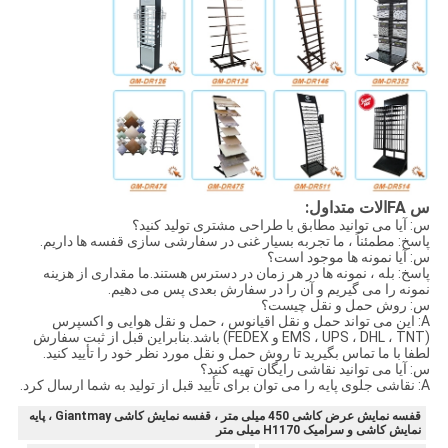
س FAالات متداول:
س: آیا می توانید مطابق با طراحی مشتری تولید کنید؟
پاسخ: مطمئناً ، ما تجربه بسیار غنی در سفارشی سازی قفسه ها داریم.
س: آیا نمونه ها موجود است؟
پاسخ: بله ، نمونه ها در هر زمان در دسترس هستند.ما مقداری از هزینه
نمونه را می گیریم و آن را در سفارش بعدی پس می دهیم.
س: روش حمل و نقل چیست؟
A: این می تواند حمل و نقل اقیانوس ، حمل و نقل هوایی و اکسپرس
(EMS ، UPS ، DHL ، TNT و FEDEX) باشد.بنابراین قبل از ثبت سفارش
لطفا با ما تماس بگیرید تا روش حمل و نقل مورد نظر خود را تأیید کنید.
س: آیا می توانید نقاشی رایگان تهیه کنید؟
A: نقاشی جلوی پایه را می توان برای تأیید قبل از تولید به شما ارسال کرد.
قفسه نمایش عرض کاشی 450 میلی متر ، قفسه نمایش کاشی Giantmay ، پایه
نمایش کاشی و سرامیک H1170 میلی متر